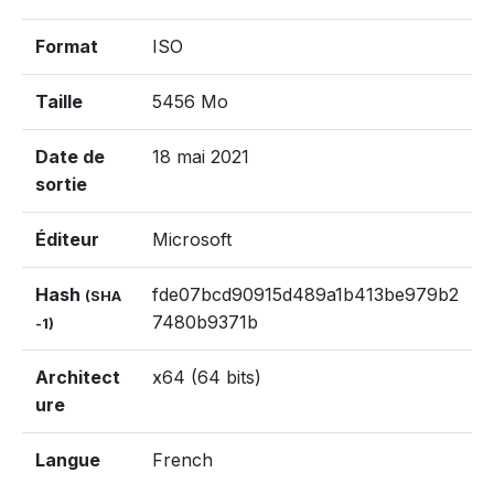
Format
ISO
Taille
5456 Mo
Date de
18 mai 2021
sortie
Éditeur
Microsoft
Hash
fde07bcd90915d489a1b413be979b2
(SHA
7480b9371b
-1)
Architect
x64 (64 bits)
ure
Langue
French