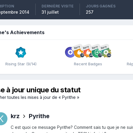
RIPTION
DERNIÈRE VISITE
JOURS GAGNÉS
eptembre 2014
31 juillet
257
the's Achievements
Rare
Rare
Rare
Rare
Rising Star (9/14)
Recent Badges
Rép
e à jour unique du statut
her toutes les mises à jour de « Pyrithe »
krz
Pyrithe
C est quoi ce message Pyrithe? Comment sais tu que je ne suis 