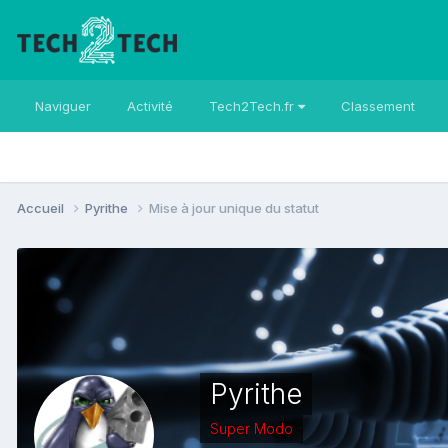
Naviguer
Activité
Tech2Tech.fr
Classement
Accueil
Pyrithe
Mise à jour unique du statut
Pyrithe
Super Modo