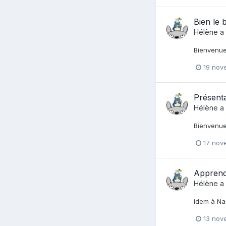
Bien le 
Hélène
a 
Bienvenue
19 nov
Présent
Hélène
a 
Bienvenue
17 nov
Apprend
Hélène
a 
idem à Na
13 nov