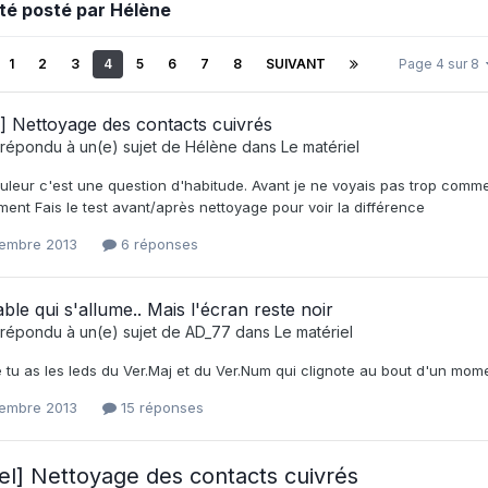
été posté par Hélène
1
2
3
4
5
6
7
8
SUIVANT
Page 4 sur 8
l] Nettoyage des contacts cuivrés
répondu à un(e) sujet de
Hélène
dans
Le matériel
uleur c'est une question d'habitude. Avant je ne voyais pas trop comme
ment Fais le test avant/après nettoyage pour voir la différence
embre 2013
6 réponses
ble qui s'allume.. Mais l'écran reste noir
répondu à un(e) sujet de
AD_77
dans
Le matériel
 tu as les leds du Ver.Maj et du Ver.Num qui clignote au bout d'un mom
embre 2013
15 réponses
iel] Nettoyage des contacts cuivrés