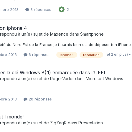
mbre 2013
3 réponses
2
ion iphone 4
répondu à un(e) sujet de
Maxence
dans
Smartphone
été du Nord Est de la France je t'aurais bien dis de déposer ton iPhone
(et 2 en plus)
obre 2013
6 réponses
iphone4
reparation
er la clé Windows 8(.1) embarquée dans l'UEFI
répondu à un(e) sujet de
RogerVador
dans
Microsoft Windows
!
obre 2013
20 réponses
ut l monde!
répondu à un(e) sujet de
ZigZagR
dans
Présentation