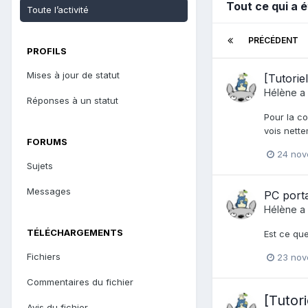
Tout ce qui a 
Toute l’activité
PRÉCÉDENT
PROFILS
Mises à jour de statut
[Tutorie
Hélène
a 
Réponses à un statut
Pour la co
vois nette
FORUMS
24 nov
Sujets
Messages
PC porta
Hélène
a 
TÉLÉCHARGEMENTS
Est ce que
Fichiers
23 nov
Commentaires du fichier
[Tutor
Avis du fichier