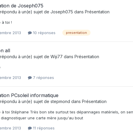
ation de Joseph075
répondu à un(e) sujet de
Joseph075
dans
Présentation
à toi !
embre 2013
10 réponses
presentation
n all
répondu à un(e) sujet de
Wiji77
dans
Présentation
e
embre 2013
7 réponses
tion PCsoleil informatique
répondu à un(e) sujet de
stepmond
dans
Présentation
à toi Stéphane Très bon site surtout tes dépannages matériels, on sent 
 diagnostiquer une carte mère jusqu'au bout
embre 2013
11 réponses