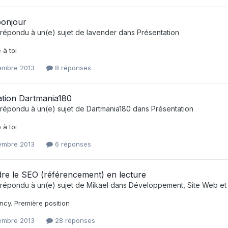
bonjour
répondu à un(e) sujet de
lavender
dans
Présentation
 à toi
embre 2013
8 réponses
ation Dartmania180
répondu à un(e) sujet de
Dartmania180
dans
Présentation
 à toi
embre 2013
6 réponses
re le SEO (référencement) en lecture
répondu à un(e) sujet de
Mikael
dans
Développement, Site Web et
ncy. Première position
embre 2013
28 réponses