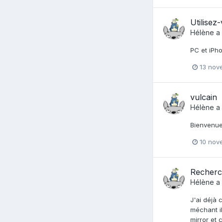
Utilisez
Hélène
a 
PC et iPho
13 nov
vulcain
Hélène
a 
Bienvenue
10 nov
Recherc
Hélène
a 
J'ai déjà 
méchant il
mirror et c