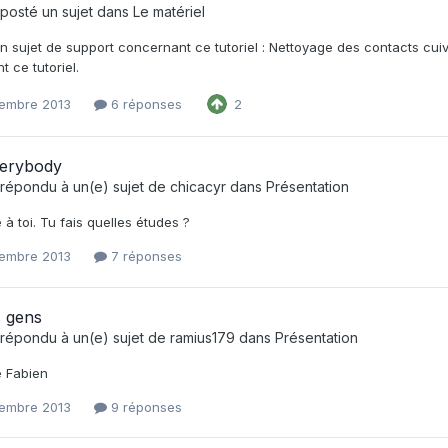
posté un sujet dans
Le matériel
n sujet de support concernant ce tutoriel : Nettoyage des contacts cuiv
 ce tutoriel.
embre 2013
6 réponses
2
verybody
répondu à un(e) sujet de
chicacyr
dans
Présentation
à toi. Tu fais quelles études ?
embre 2013
7 réponses
s gens
répondu à un(e) sujet de
ramius179
dans
Présentation
 Fabien
embre 2013
9 réponses