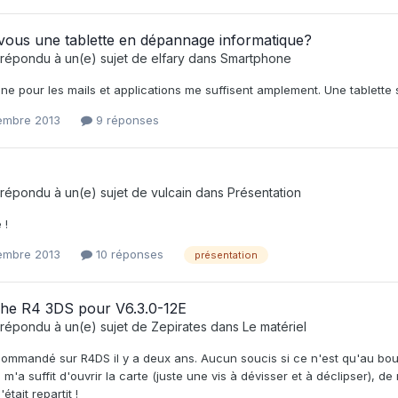
-vous une tablette en dépannage informatique?
répondu à un(e) sujet de
elfary
dans
Smartphone
ne pour les mails et applications me suffisent amplement. Une tablette se
embre 2013
9 réponses
répondu à un(e) sujet de
vulcain
dans
Présentation
 !
embre 2013
10 réponses
présentation
he R4 3DS pour V6.3.0-12E
répondu à un(e) sujet de
Zepirates
dans
Le matériel
commandé sur R4DS il y a deux ans. Aucun soucis si ce n'est qu'au bout
 m'a suffit d'ouvrir la carte (juste une vis à dévisser et à déclipser), 
'était repartit !