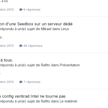
 à toi
obre 2013
6 réponses
tion d'une Seedbox sur un serveur dédié
répondu à un(e) sujet de
Mikael
dans
Linux
 :
obre 2013
49 réponses
à tous.
répondu à un(e) sujet de
Rafito
dans
Présentation
e
obre 2013
7 réponses
 config ventirad Intel ne tourne pas
répondu à un(e) sujet de
Rafito
dans
Le matériel