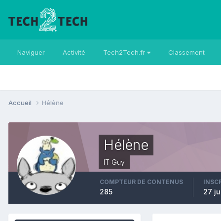
Naviguer
Activité
Tech2Tech.fr
Classement
Accueil
Hélène
Hélène
IT Guy
COMPTEUR DE CONTENUS
INSC
285
27 ju