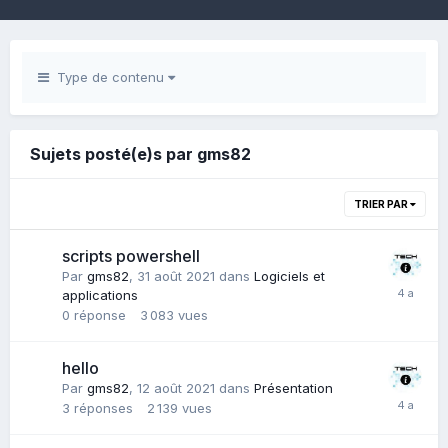
Type de contenu
Sujets posté(e)s par gms82
TRIER PAR
scripts powershell
Par
gms82
,
31 août 2021
dans
Logiciels et
applications
0
réponse
3 083
vues
hello
Par
gms82
,
12 août 2021
dans
Présentation
3
réponses
2 139
vues