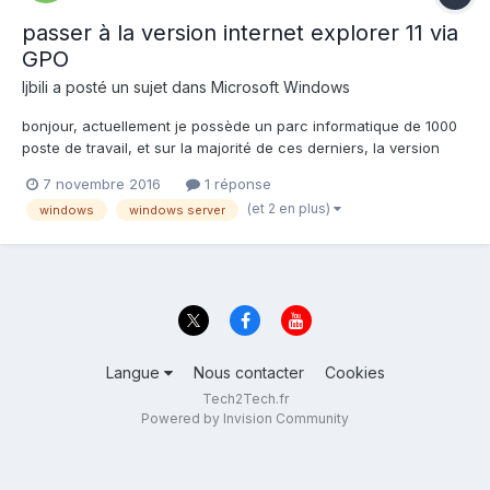
passer à la version internet explorer 11 via
GPO
ljbili
a posté un sujet dans
Microsoft Windows
bonjour, actuellement je possède un parc informatique de 1000
poste de travail, et sur la majorité de ces derniers, la version
utilisée d'internet explorer est 8. Sachant que j'utilise la version
7 novembre 2016
1 réponse
Windows 7 entreprise 64bits et aussi 32 bits sur certains pc,
(et 2 en plus)
windows
windows server
comment puis-je faire la m...
Langue
Nous contacter
Cookies
Tech2Tech.fr
Powered by Invision Community