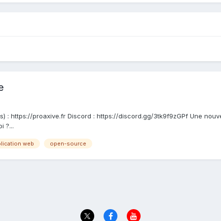
e
s
 : https://proaxive.fr Discord : https://discord.gg/3tk9f9zGPf Une nouv
 ?...
lication web
open-source