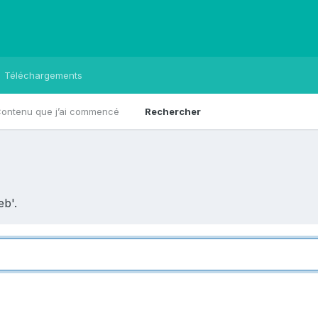
Téléchargements
ontenu que j’ai commencé
Rechercher
eb'.