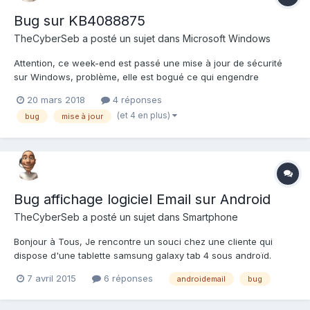
Bug sur KB4088875
TheCyberSeb
a posté un sujet dans
Microsoft Windows
Attention, ce week-end est passé une mise à jour de sécurité
sur Windows, problème, elle est bogué ce qui engendre
quelques problèmes. C'est la KB4088875 et la KB4088878.
20 mars 2018
4 réponses
https://support.microsoft.com/fr-fr/help/4088875/windows-7-
(et 4 en plus)
bug
mise à jour
update-kb4088875
Bug affichage logiciel Email sur Android
TheCyberSeb
a posté un sujet dans
Smartphone
Bonjour à Tous, Je rencontre un souci chez une cliente qui
dispose d'une tablette samsung galaxy tab 4 sous androïd.
Jusqu'à présent, elle utilisait l'application email disponible par
7 avril 2015
6 réponses
androidemail
bug
défaut sous androïd pour consulter ses e-mails. Hors depuis
quelques jours, elle a un "bug" d'affichage...