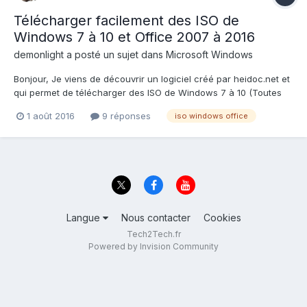
Télécharger facilement des ISO de
Windows 7 à 10 et Office 2007 à 2016
demonlight
a posté un sujet dans
Microsoft Windows
Bonjour, Je viens de découvrir un logiciel créé par heidoc.net et
qui permet de télécharger des ISO de Windows 7 à 10 (Toutes
versions) et Office 2007 à 2016 (Toutes versions). Il s'appelle
1 août 2016
9 réponses
iso windows office
Windows ISO Downloader et vous le trouverez ici Je ne suis
cependant pas s...
Langue
Nous contacter
Cookies
Tech2Tech.fr
Powered by Invision Community