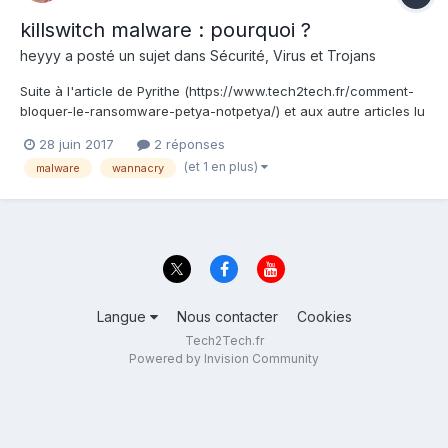
killswitch malware : pourquoi ?
heyyy
a posté un sujet dans
Sécurité, Virus et Trojans
Suite à l'article de Pyrithe (https://www.tech2tech.fr/comment-
bloquer-le-ransomware-petya-notpetya/) et aux autre articles lu
précédemment sur le web à l'époque de Wannacry, je me
28 juin 2017
2 réponses
demandais quel intérêt avait leur(s) créateur(s) à mettre en
(et 1 en plus)
malware
wannacry
place un dispositif de "killswitch"... Des idé...
Langue
Nous contacter
Cookies
Tech2Tech.fr
Powered by Invision Community