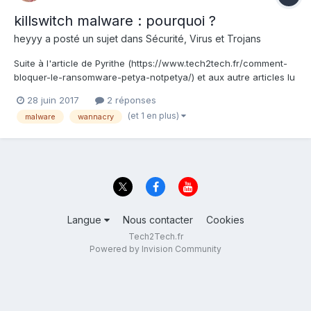
killswitch malware : pourquoi ?
heyyy
a posté un sujet dans
Sécurité, Virus et Trojans
Suite à l'article de Pyrithe (https://www.tech2tech.fr/comment-
bloquer-le-ransomware-petya-notpetya/) et aux autre articles lu
précédemment sur le web à l'époque de Wannacry, je me
28 juin 2017
2 réponses
demandais quel intérêt avait leur(s) créateur(s) à mettre en
(et 1 en plus)
malware
wannacry
place un dispositif de "killswitch"... Des idé...
Langue
Nous contacter
Cookies
Tech2Tech.fr
Powered by Invision Community