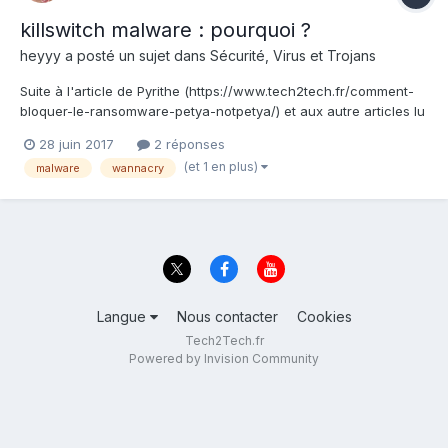
killswitch malware : pourquoi ?
heyyy
a posté un sujet dans
Sécurité, Virus et Trojans
Suite à l'article de Pyrithe (https://www.tech2tech.fr/comment-
bloquer-le-ransomware-petya-notpetya/) et aux autre articles lu
précédemment sur le web à l'époque de Wannacry, je me
28 juin 2017
2 réponses
demandais quel intérêt avait leur(s) créateur(s) à mettre en
(et 1 en plus)
malware
wannacry
place un dispositif de "killswitch"... Des idé...
Langue
Nous contacter
Cookies
Tech2Tech.fr
Powered by Invision Community