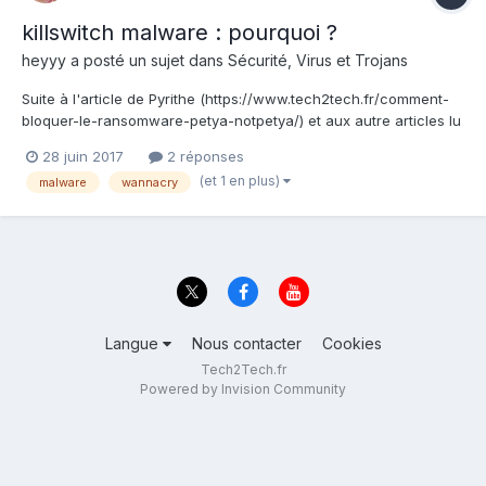
killswitch malware : pourquoi ?
heyyy
a posté un sujet dans
Sécurité, Virus et Trojans
Suite à l'article de Pyrithe (https://www.tech2tech.fr/comment-
bloquer-le-ransomware-petya-notpetya/) et aux autre articles lu
précédemment sur le web à l'époque de Wannacry, je me
28 juin 2017
2 réponses
demandais quel intérêt avait leur(s) créateur(s) à mettre en
(et 1 en plus)
malware
wannacry
place un dispositif de "killswitch"... Des idé...
Langue
Nous contacter
Cookies
Tech2Tech.fr
Powered by Invision Community