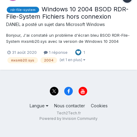
Windows 10 2004 BSOD RDR-
rdr-file-system
File-System Fichiers hors connexion
DANIEL
a posté un sujet dans
Microsoft Windows
Bonjour, J'ai constaté un problème d'écran bleu BSOD RDR-File-
System mxsmb20.sys avec la version de Windows 10 2004
lorsqu'on utilise les fichiers réseaux en mode Hors connexion.
31 août 2020
1 réponse
1
Le problème n'apparait que lorsque l'utilisateur ouvre sa session
alors qu'il se trouve hors du réseau de l'ent...
(et 1 en plus)
mxsmb20.sys
2004
Langue
Nous contacter
Cookies
Tech2Tech.fr
Powered by Invision Community