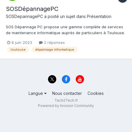
SOSDépannagePC
SOSDepannagePC
a posté un sujet dans
Présentation
SOS Dépannage PC propose une gamme complète de services
de maintenance informatique auprès de particuliers à Toulouse.
Nous sommes situés aux Pradettes. Nous allons de la
8 juin 2023
2 réponses
maintenance préventive et de la réparation, à l'installation et à
toulouse
dépannage informatique
la configuration de matériel et de logiciels. Nous pouvons inte...
Langue
Nous contacter
Cookies
Tech2Tech.fr
Powered by Invision Community