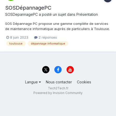
SOSDépannagePC
SOSDepannagePC
a posté un sujet dans
Présentation
SOS Dépannage PC propose une gamme complète de services
de maintenance informatique auprès de particuliers à Toulouse.
Nous sommes situés aux Pradettes. Nous allons de la
8 juin 2023
2 réponses
maintenance préventive et de la réparation, à l'installation et à
toulouse
dépannage informatique
la configuration de matériel et de logiciels. Nous pouvons inte...
Langue
Nous contacter
Cookies
Tech2Tech.fr
Powered by Invision Community