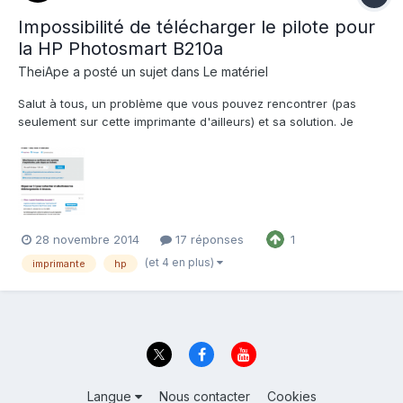
Impossibilité de télécharger le pilote pour
la HP Photosmart B210a
TheiApe
a posté un sujet dans
Le matériel
Salut à tous, un problème que vous pouvez rencontrer (pas
seulement sur cette imprimante d'ailleurs) et sa solution. Je
venais de livrer un PC Portable à un client 'tout bien ficelé",
restait à installer l'imprimante HP Photosmart B210a en Wifi. Une
paille me dis-je en quelques minutes et le to...
28 novembre 2014
17 réponses
1
(et 4 en plus)
imprimante
hp
Langue
Nous contacter
Cookies