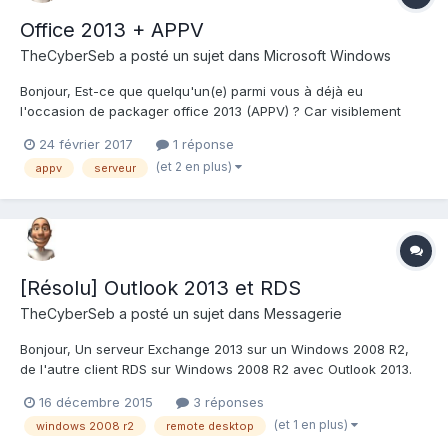
Office 2013 + APPV
TheCyberSeb
a posté un sujet dans
Microsoft Windows
Bonjour, Est-ce que quelqu'un(e) parmi vous à déjà eu
l'occasion de packager office 2013 (APPV) ? Car visiblement
cette version d'office et les suivantes ne sont plus packageable
24 février 2017
1 réponse
dans APPV directement, d'après quelques recherches, il y a un
(et 2 en plus)
appv
serveur
outil de déploiement pour cela....
[Résolu] Outlook 2013 et RDS
TheCyberSeb
a posté un sujet dans
Messagerie
Bonjour, Un serveur Exchange 2013 sur un Windows 2008 R2,
de l'autre client RDS sur Windows 2008 R2 avec Outlook 2013.
Problème rencontré : ça fige un instant, (écran blanc sur
16 décembre 2015
3 réponses
outlook), en autres. A votre connaissance ou de part votre
(et 1 en plus)
windows 2008 r2
remote desktop
expérience, avez...