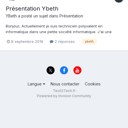
Présentation Ybeth
YBeth
a posté un sujet dans
Présentation
Bonjour, Actuellement je suis technicien polyvalent en
informatique dans une petite société informatique. J'ai une
formation de technicien support bac +2 et de développeur
8 septembre 2018
2 réponses
ybeth
logiciel bac + 2. Je suis passionné d'informatique depuis mes 16
ans et je suis un ancien 'h...
Langue
Nous contacter
Cookies
Tech2Tech.fr
Powered by Invision Community