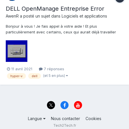
DELL OpenManage Entreprise Error
AwenR
a posté un sujet dans
Logiciels et applications
Bonjour à vous ! Je fais appel à votre aide ! Et plus
particulièrement avec certains, ceux qui aurait déjà travailler
avec les produits DELL sous Hyper-V. Voici la situation : Je
possède un Dell R720 sous Windows Server 2016 Datacenter.
Pour gérer l'hardware grâce à l'ID...
11 avril 2021
7 réponses
(et 5 en plus)
hyper-v
dell
Langue
Nous contacter
Cookies
Tech2Tech.fr