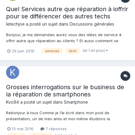
Quel Services autre que réparation à ioffrir
pour se différencer des autres techs
letechjoe
a posté un sujet dans
Discussions générales
Bonjour, je me demandais aurez vous des idées de service à
offrir autre que réparation au clients ? Et aussi comment se
différencer des autres technicien innover quoi Et pour finir, est
(et 1 en plus)
29 juin 2016
services
tech
ce que c'est encore possible en 2016 de pouvoir avoir une
clientele reguliere avec les ordis qui se b...
Grosses interrogations sur le business de
la réparation de smartphones
Kvo94
a posté un sujet dans
Smartphone
Rebonjour à tous Comme je l’ai écrit dans mon post de
présentation, un de mes amis et moi-même étudions la
possibilité d’ouvrir un petit magasin de réparation de
13 mai 2016
7 réponses
smartphones et tablettes en banlieue parisienne. N’étant ni