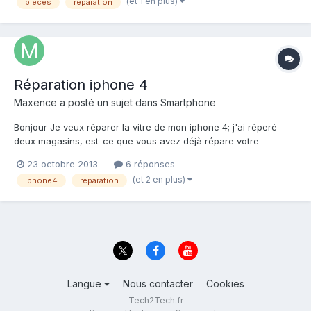
(et 1 en plus)
pièces
réparation
techniciens ni issus du milieu de la rép...
Réparation iphone 4
Maxence
a posté un sujet dans
Smartphone
Bonjour Je veux réparer la vitre de mon iphone 4; j'ai réperé
deux magasins, est-ce que vous avez déjà répare votre
portable chez PSM ou Help Mobile (je suis sur Nice)? Merci
23 octobre 2013
6 réponses
(et 2 en plus)
iphone4
reparation
Langue
Nous contacter
Cookies
Tech2Tech.fr