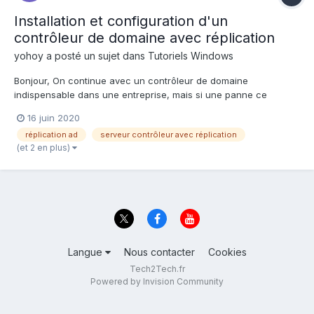
Installation et configuration d'un
contrôleur de domaine avec réplication
yohoy
a posté un sujet dans
Tutoriels Windows
Bonjour, On continue avec un contrôleur de domaine
indispensable dans une entreprise, mais si une panne ce
présente sur le contrôleur principal ! La galère bien sûr, mais il
16 juin 2020
est possible de l'éviter. Voici un tutoriel pour la réplication d'un
réplication ad
serveur contrôleur avec réplication
serveur AD avec rép...
(et 2 en plus)
Langue
Nous contacter
Cookies
Tech2Tech.fr
Powered by Invision Community