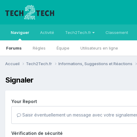
Naviguer
Activité
Tech2Tech.fr
Classement
Forums
Règles
Équipe
Utilisateurs en ligne
Accueil
Tech2Tech.fr
Informations, Suggestions et Réactions
Signaler
Your Report
Saisir éventuellement un message avec votre signalemen
Vérification de sécurité