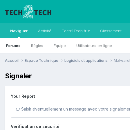
Naviguer
Activité
Tech2Tech.fr
Classement
Forums
Règles
Équipe
Utilisateurs en ligne
Accueil
Espace Technique
Logiciels et applications
Malwareb
Signaler
Your Report
Saisir éventuellement un message avec votre signalemen
Vérification de sécurité