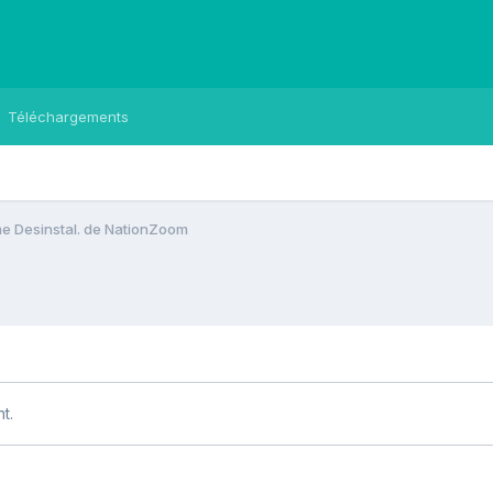
Téléchargements
e Desinstal. de NationZoom
t.