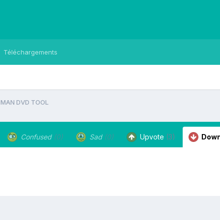
Téléchargements
CMAN DVD TOOL
Confused
(0)
Sad
(0)
Upvote
(3)
Down