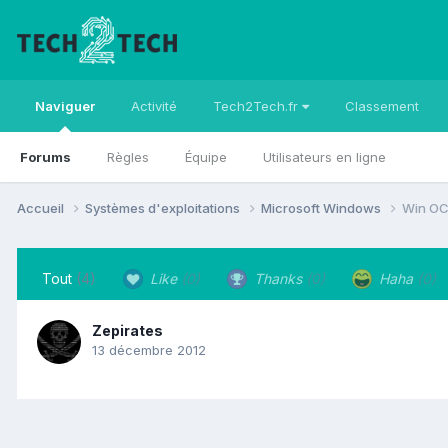
Naviguer
Activité
Tech2Tech.fr
Classement
Forums
Règles
Équipe
Utilisateurs en ligne
Accueil
Systèmes d'exploitations
Microsoft Windows
Win O
Tout
(4)
Like
(0)
Thanks
(0)
Haha
(0)
Zepirates
13 décembre 2012