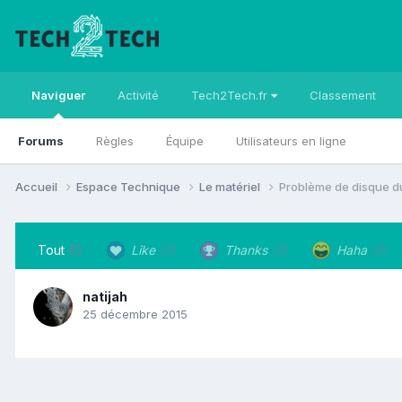
Naviguer
Activité
Tech2Tech.fr
Classement
Forums
Règles
Équipe
Utilisateurs en ligne
Accueil
Espace Technique
Le matériel
Problème de disque du
Tout
(1)
Like
(0)
Thanks
(0)
Haha
(0)
natijah
25 décembre 2015