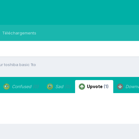
Téléchargements
r toshiba basic 1to
Confused
(0)
Sad
(0)
Upvote
(1)
Downv