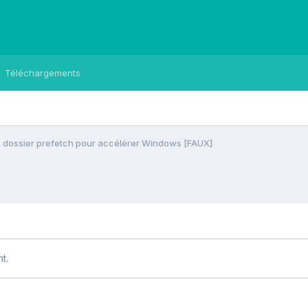
Téléchargements
e dossier prefetch pour accélérer Windows [FAUX]
t.