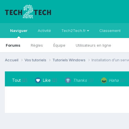
Naviguer
Activité
Tech2Tech.fr
Classement
Forums
Règles
Équipe
Utilisateurs en ligne
Accueil
Vos tutoriels
Tutoriels Windows
Installation d’un se
Tout
(2)
Like
(2)
Thanks
(0)
Haha
(0)