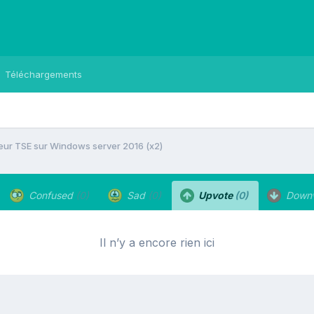
Téléchargements
rveur TSE sur Windows server 2016 (x2)
Confused
(0)
Sad
(0)
Upvote
(0)
Down
Il n’y a encore rien ici