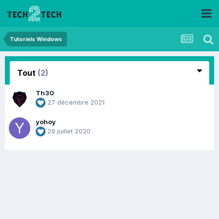
Tutoriels Windows
Tout
(2)
Th30
27 décembre 2021
yohoy
29 juillet 2020