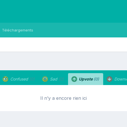
Téléchargements
Confused
(0)
Sad
(0)
Upvote
(0)
Downv
Il n’y a encore rien ici