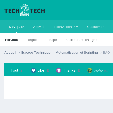
Naviguer
Activité
Tech2Tech.fr
Classement
Forums
Règles
Équipe
Utilisateurs en ligne
Accueil
Espace Technique
Automatisation et Scripting
BAO
Tout
(2)
Like
(1)
Thanks
(1)
Haha
(0)