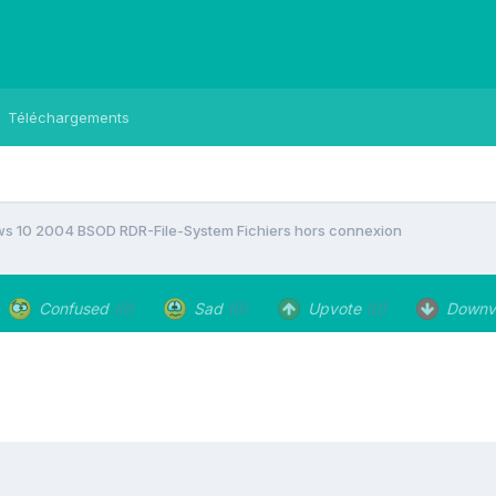
Téléchargements
s 10 2004 BSOD RDR-File-System Fichiers hors connexion
Confused
(0)
Sad
(0)
Upvote
(0)
Downv