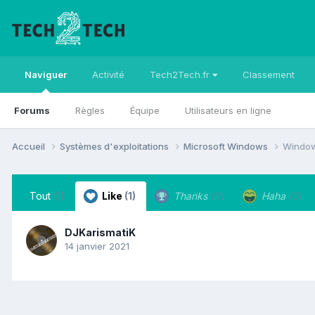
Naviguer
Activité
Tech2Tech.fr
Classement
Forums
Règles
Équipe
Utilisateurs en ligne
Accueil
Systèmes d'exploitations
Microsoft Windows
Window
Tout
(1)
Like
(1)
Thanks
(0)
Haha
(0)
DJKarismatiK
14 janvier 2021