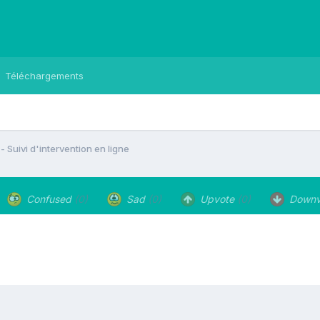
Téléchargements
- Suivi d'intervention en ligne
Confused
(0)
Sad
(0)
Upvote
(0)
Downv