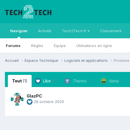
Naviguer
Activité
Tech2Tech.fr
Classement
Forums
Règles
Équipe
Utilisateurs en ligne
Accueil
Espace Technique
Logiciels et applications
Proaxive 
Tout
(1)
Like
(1)
Thanks
(0)
Haha
(0)
GlazPC
28 octobre 2020