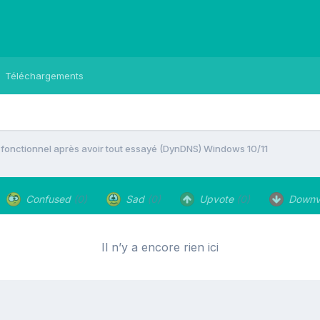
Téléchargements
fonctionnel après avoir tout essayé (DynDNS) Windows 10/11
Confused
(0)
Sad
(0)
Upvote
(0)
Downv
Il n’y a encore rien ici