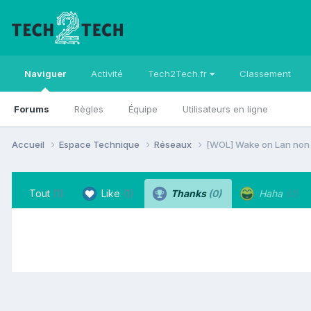
Naviguer
Activité
Tech2Tech.fr
Classement
Forums
Règles
Équipe
Utilisateurs en ligne
Accueil
Espace Technique
Réseaux
[WOL] Wake on Lan non 
Tout
(1)
Like
(1)
Thanks
(0)
Haha
(0)