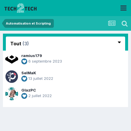
Automatisation et Scripting
Tout
(3)
ramius179
6 septembre 2023
SelMaK
13 juillet 2022
GlazPC
2 juillet 2022