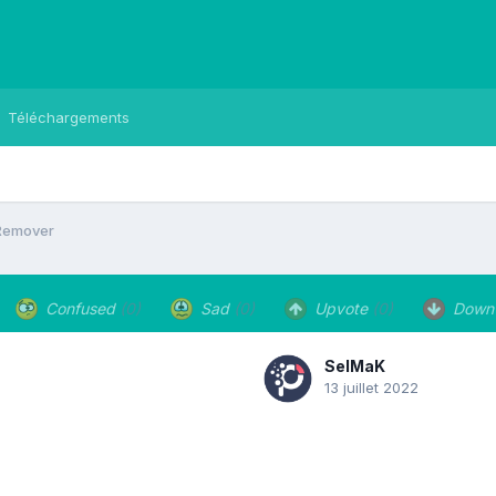
Téléchargements
Remover
Confused
(0)
Sad
(0)
Upvote
(0)
Down
SelMaK
13 juillet 2022