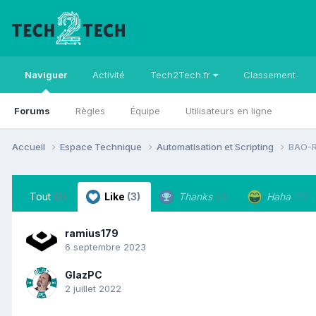
Naviguer
Activité
Tech2Tech.fr
Classement
Forums
Règles
Équipe
Utilisateurs en ligne
Accueil
Espace Technique
Automatisation et Scripting
BAO-
Tout
(3)
Like
(3)
Thanks
(0)
Haha
(0)
ramius179
6 septembre 2023
GlazPC
2 juillet 2022