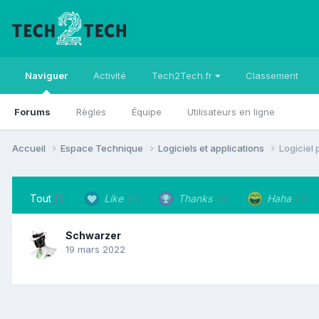
Naviguer
Activité
Tech2Tech.fr
Classement
Forums
Règles
Équipe
Utilisateurs en ligne
Accueil
Espace Technique
Logiciels et applications
Logiciel
Tout
(1)
Like
(0)
Thanks
(0)
Haha
(0)
Schwarzer
19 mars 2022