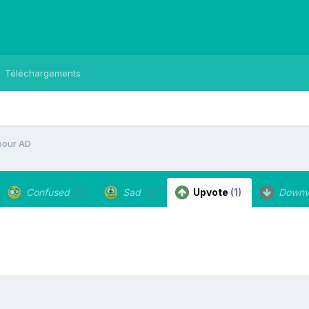
Téléchargements
 pour AD
Confused
(0)
Sad
(0)
Upvote
(1)
Downv