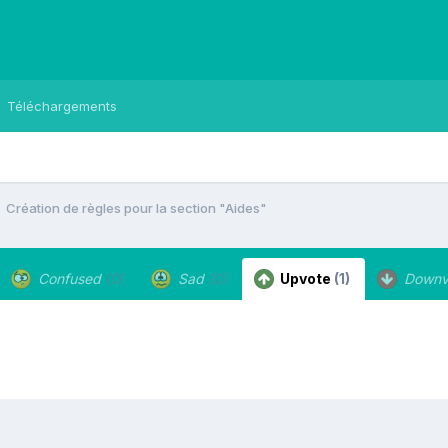
Téléchargements
Création de règles pour la section "Aides"
Confused
(0)
Sad
(0)
Upvote
(1)
Downv