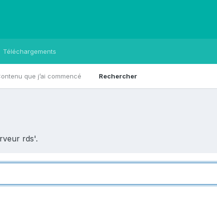
Téléchargements
ontenu que j’ai commencé
Rechercher
rveur rds'.