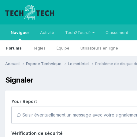
Naviguer
Activité
Tech2Tech.fr
Classement
Forums
Règles
Équipe
Utilisateurs en ligne
Accueil
Espace Technique
Le matériel
Problème de disque du
Signaler
Your Report
Saisir éventuellement un message avec votre signalemen
Vérification de sécurité