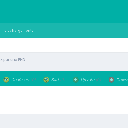
Téléchargements
4k par une FHD
Confused
(0)
Sad
(0)
Upvote
(0)
Down