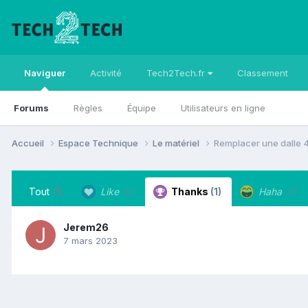
Naviguer
Activité
Tech2Tech.fr
Classement
Forums
Règles
Équipe
Utilisateurs en ligne
Accueil
Espace Technique
Le matériel
Remplacer une dalle 
Tout
(1)
Like
(0)
Thanks
(1)
Haha
(0)
Jerem26
7 mars 2023