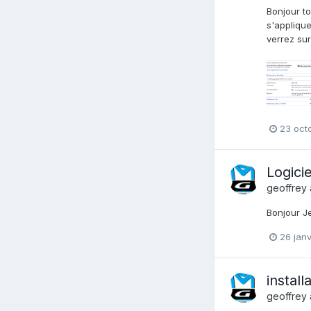
Bonjour t
s'applique
verrez sur
23 oct
Logici
geoffrey
Bonjour Je
26 janv
instal
geoffrey