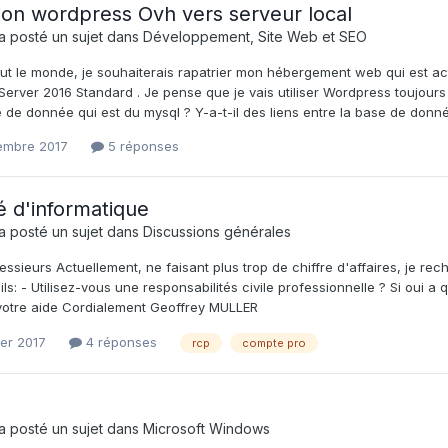
ion wordpress Ovh vers serveur local
a posté un sujet dans
Développement, Site Web et SEO
out le monde, je souhaiterais rapatrier mon hébergement web qui est a
rver 2016 Standard . Je pense que je vais utiliser Wordpress toujours e
 de donnée qui est du mysql ? Y-a-t-il des liens entre la base de donné 
embre 2017
5 réponses
é d'informatique
a posté un sujet dans
Discussions générales
ssieurs Actuellement, ne faisant plus trop de chiffre d'affaires, je rec
ls: - Utilisez-vous une responsabilités civile professionnelle ? Si oui a
votre aide Cordialement Geoffrey MULLER
ier 2017
4 réponses
rcp
compte pro
a posté un sujet dans
Microsoft Windows