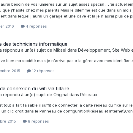
'aurai besoin de vos lumières sur un sujet assez spécial . J'ai actuel
 que j'habite chez mes parents Mais le dilemme est que dans un mois 
ent dans lequel j'aurai un garage et une cave et la je n'aurai plus de pi
ier 2016
4 réponses
 des techniciens informatique
a répondu à un(e) sujet de
Mikael
dans
Développement, Site Web 
uve bien ma société mais je n'arrive pas a la gérer avec mes identifiant
embre 2015
12 réponses
de connexion du wifi via fillaire
a répondu à un(e) sujet de
Original
dans
Réseaux
st tout a fait faisable il suffit de connecter la carte reseau du fixe sur 
e un clic droit dans le Panneau de configuration\Réseau et Internet\Co
obre 2015
8 réponses