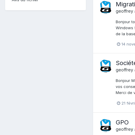
Migrat
geoffrey
Bonjour t
Windows Se
de la base
14 nov
Sociét
geoffrey
Bonjour Me
vos consei
Merci de 
21 févr
GPO
geoffrey