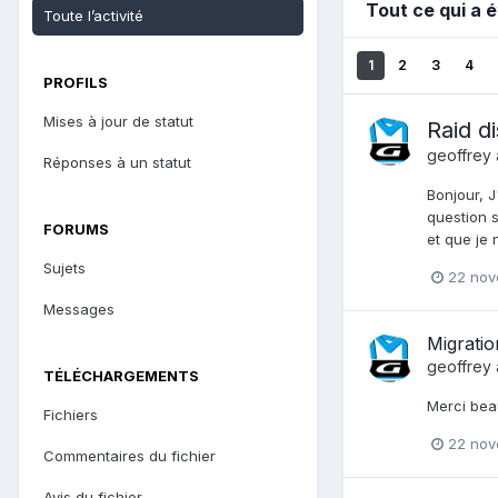
Tout ce qui a 
Toute l’activité
1
2
3
4
PROFILS
Mises à jour de statut
Raid d
geoffrey
Réponses à un statut
Bonjour, 
question s
FORUMS
et que je
Sujets
22 nov
Messages
Migratio
geoffrey
TÉLÉCHARGEMENTS
Merci bea
Fichiers
22 nov
Commentaires du fichier
Avis du fichier