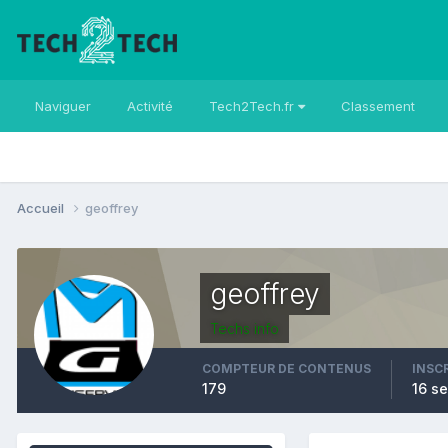
Naviguer
Activité
Tech2Tech.fr
Classement
Accueil
geoffrey
geoffrey
Techs info
COMPTEUR DE CONTENUS
INSC
179
16 s