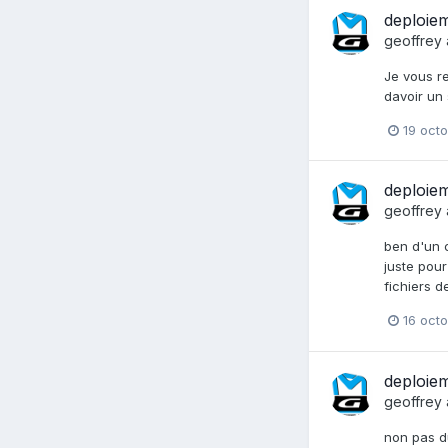
deploie
geoffrey
Je vous re
davoir un
19 oct
deploie
geoffrey
ben d'un c
juste pour
fichiers d
16 oct
deploie
geoffrey
non pas du