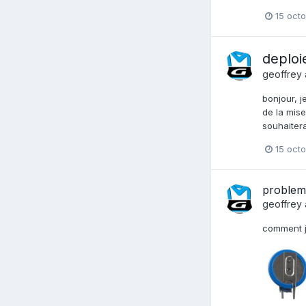
15 oct
deploi
geoffrey
bonjour, 
de la mise
souhaitera
15 oct
problem
geoffrey
comment je