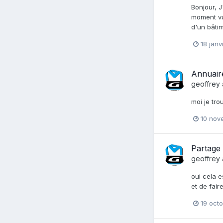
Bonjour, J
moment vu
d'un bâtim
18 janv
Annuaire
geoffrey
moi je tro
10 nov
Partage 
geoffrey
oui cela e
et de fair
19 oct