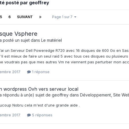
été posté par geoffrey
5
6
SUIVANT
Page 1 sur 7
isque Vsphere
a posté un sujet dans
Le matériel
J'ai un Serveur Dell Poweredge R720 avec 16 disques de 600 Go en Sas
'il est mieux de faire un seul raid 5 avec tous ces disques ou plusieurs
 ne voudrais pas que mes autres Vm ne viennent pas perturber mon acc
embre 2017
1 réponse
n wordpress Ovh vers serveur local
a répondu à un(e) sujet de
geoffrey
dans
Développement, Site We
ucoup Nobru cela m'est d'une grande aide .
embre 2017
5 réponses