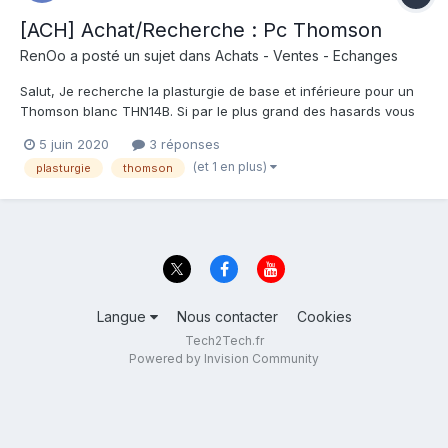
[ACH] Achat/Recherche : Pc Thomson
RenOo
a posté un sujet dans
Achats - Ventes - Echanges
Salut, Je recherche la plasturgie de base et inférieure pour un
Thomson blanc THN14B. Si par le plus grand des hasards vous
avez ça, pc hs ou juste la plasturgie ce serait super !! Bonne fin
5 juin 2020
3 réponses
de journée RenOo
(et 1 en plus)
plasturgie
thomson
Langue
Nous contacter
Cookies
Tech2Tech.fr
Powered by Invision Community