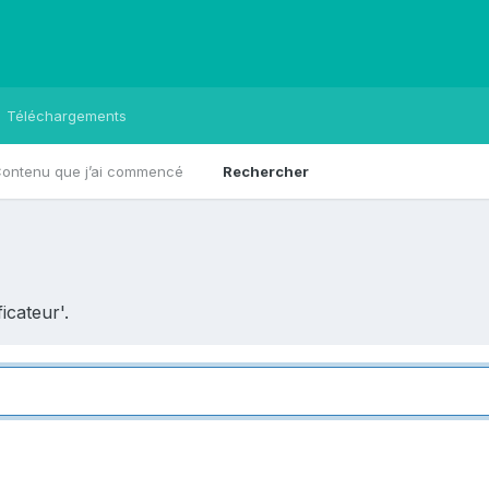
Téléchargements
ontenu que j’ai commencé
Rechercher
icateur'.