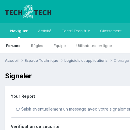
Naviguer
Activité
Tech2Tech.fr
Classement
Forums
Règles
Équipe
Utilisateurs en ligne
Accueil
Espace Technique
Logiciels et applications
Clonage 
Signaler
Your Report
Saisir éventuellement un message avec votre signalemen
Vérification de sécurité