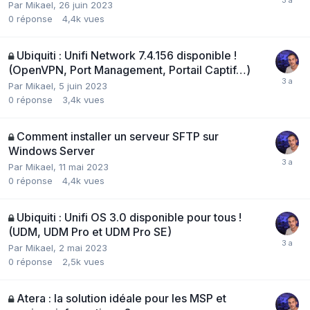
Par
Mikael
,
26 juin 2023
0
réponse
4,4k
vues
Ubiquiti : Unifi Network 7.4.156 disponible !
(OpenVPN, Port Management, Portail Captif…)
Par
Mikael
,
5 juin 2023
0
réponse
3,4k
vues
Comment installer un serveur SFTP sur
Windows Server
Par
Mikael
,
11 mai 2023
0
réponse
4,4k
vues
Ubiquiti : Unifi OS 3.0 disponible pour tous !
(UDM, UDM Pro et UDM Pro SE)
Par
Mikael
,
2 mai 2023
0
réponse
2,5k
vues
Atera : la solution idéale pour les MSP et