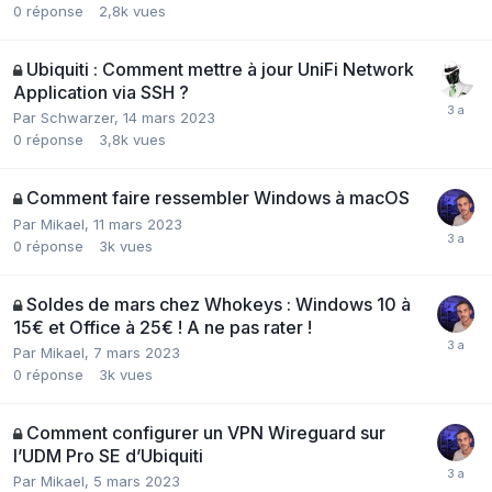
0
réponse
2,8k
vues
Ubiquiti : Comment mettre à jour UniFi Network
Application via SSH ?
Par
Schwarzer
,
14 mars 2023
0
réponse
3,8k
vues
Comment faire ressembler Windows à macOS
Par
Mikael
,
11 mars 2023
0
réponse
3k
vues
Soldes de mars chez Whokeys : Windows 10 à
15€ et Office à 25€ ! A ne pas rater !
Par
Mikael
,
7 mars 2023
0
réponse
3k
vues
Comment configurer un VPN Wireguard sur
l’UDM Pro SE d’Ubiquiti
Par
Mikael
,
5 mars 2023