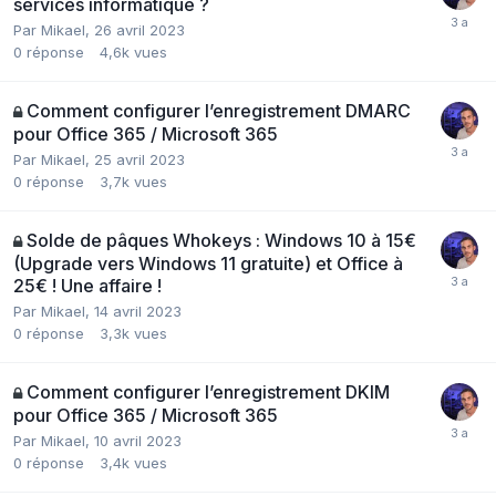
services informatique ?
Par
Mikael
,
26 avril 2023
0
réponse
4,6k
vues
Comment configurer l’enregistrement DMARC
pour Office 365 / Microsoft 365
Par
Mikael
,
25 avril 2023
0
réponse
3,7k
vues
Solde de pâques Whokeys : Windows 10 à 15€
(Upgrade vers Windows 11 gratuite) et Office à
25€ ! Une affaire !
Par
Mikael
,
14 avril 2023
0
réponse
3,3k
vues
Comment configurer l’enregistrement DKIM
pour Office 365 / Microsoft 365
Par
Mikael
,
10 avril 2023
0
réponse
3,4k
vues