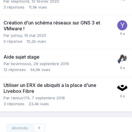
Par
stepmond
,
12 février 2022
3
réponses
11,9k
vues
Création d'un schéma réseaux sur GNS 3 et
VMware !
Par
yohoy
,
19 mai 2020
0
réponse
10,2k
vues
Aide sujet stage
Par
kevinnssss
,
29 septembre 2019
12
réponses
34,9k
vues
Utiliser un ERX de ubiquiti a la place d'une
Livebox Fibre
Par
ramius179
,
7 septembre 2018
3
réponses
23,4k
vues
Abonnés
0