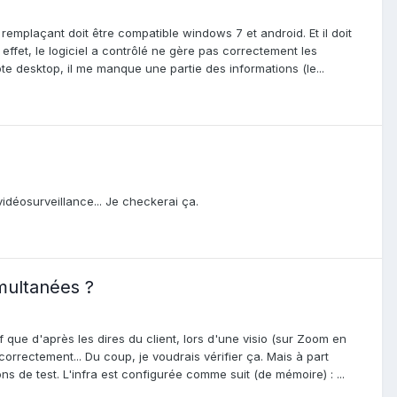
emplaçant doit être compatible windows 7 et android. Et il doit
effet, le logiciel a contrôlé ne gère pas correctement les
e desktop, il me manque une partie des informations (le...
vidéosurveillance... Je checkerai ça.
multanées ?
uf que d'après les dires du client, lors d'une visio (sur Zoom en
orrectement... Du coup, je voudrais vérifier ça. Mais à part
ns de test. L'infra est configurée comme suit (de mémoire) : ...