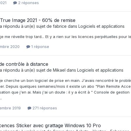
2021
2 réponses
 True Image 2021 - 60% de remise
a répondu à un(e) sujet de
fabrice
dans
Logiciels et applications
e me réveille trop tard... Et y a rien sur les licences perpétuelles pour le 
mbre 2020
1 réponse
 de contrôle à distance
a répondu à un(e) sujet de
Mikael
dans
Logiciels et applications
je cherche un bon logiciel de prise en main. J'avais rencontré le prob
r. Depuis quelques semaines/mois il existe un abo "Plan Remote Acce
lisation que j'en ai. Mais j'ai un doute : il y a écrit à " Console de gesti
..
embre 2019
271 réponses
icences Sticker avec grattage Windows 10 Pro