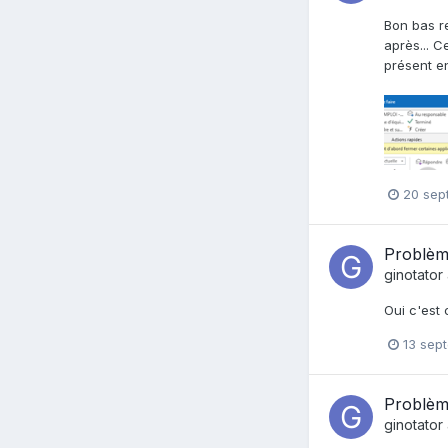
Bon bas re
après... C
présent en
20 sep
Problèm
ginotator
Oui c'est 
13 sep
Problèm
ginotator