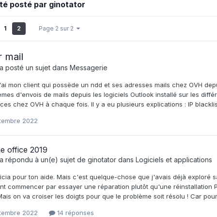
été posté par ginotator
1
2
Page 2 sur 2
r mail
a posté un sujet dans
Messagerie
'ai mon client qui possède un ndd et ses adresses mails chez OVH depui
mes d'envois de mails depuis les logiciels Outlook installé sur les diffé
ces chez OVH à chaque fois. Il y a eu plusieurs explications : IP blacklisté,
tembre 2022
e office 2019
a répondu à un(e) sujet de
ginotator
dans
Logiciels et applications
icia pour ton aide. Mais c'est quelque-chose que j'avais déjà exploré s
t commencer par essayer une réparation plutôt qu'une réinstallation Pa
Mais on va croiser les doigts pour que le problème soit résolu ! Car po
tembre 2022
14 réponses