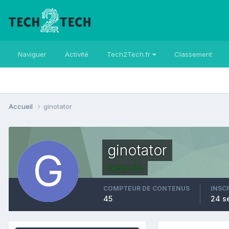
Naviguer
Activité
Tech2Tech.fr
Classement
Accueil
ginotator
ginotator
Techs info
COMPTEUR DE CONTENUS
INSC
45
24 s