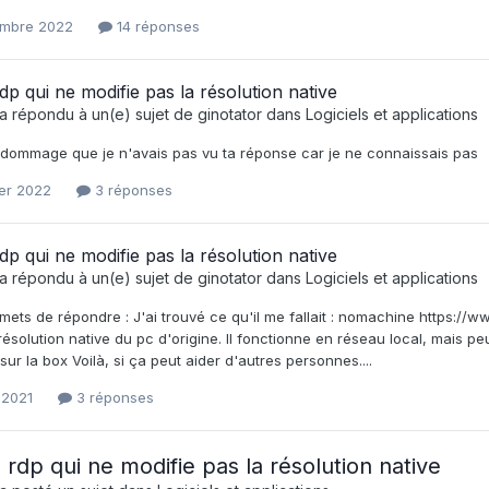
embre 2022
14 réponses
 rdp qui ne modifie pas la résolution native
a répondu à un(e) sujet de
ginotator
dans
Logiciels et applications
 dommage que je n'avais pas vu ta réponse car je ne connaissais pas
ier 2022
3 réponses
 rdp qui ne modifie pas la résolution native
a répondu à un(e) sujet de
ginotator
dans
Logiciels et applications
ets de répondre : J'ai trouvé ce qu'il me fallait : nomachine https://
résolution native du pc d'origine. Il fonctionne en réseau local, mais p
ur la box Voilà, si ça peut aider d'autres personnes....
 2021
3 réponses
l rdp qui ne modifie pas la résolution native