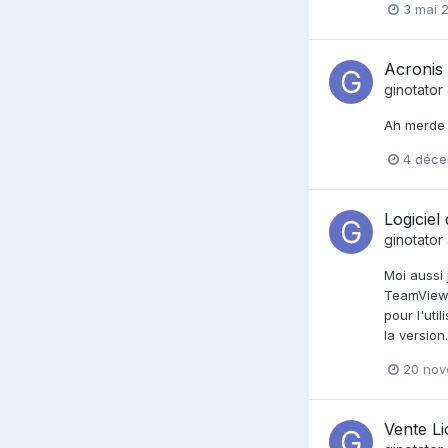
3 mai 
Acronis
ginotator
Ah merde j
4 déce
Logiciel
ginotator
Moi aussi 
TeamViewe
pour l'uti
la version.
20 nov
Vente L