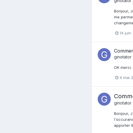
ginotator
Bonjour, J
me permett
changemen
14 juin
Comment 
ginotator
OK merci. 
4 mai 
Commen
ginotator
Bonjour, J
l'occuranc
apporter 8