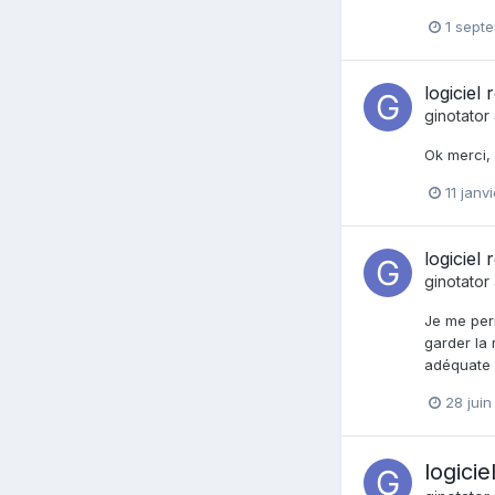
1 sept
logiciel
ginotator
Ok merci,
11 janv
logiciel
ginotator
Je me perm
garder la 
adéquate s
28 juin
logicie