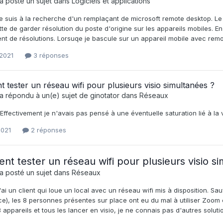
a posté un sujet dans
Logiciels et applications
e suis à la recherche d'un remplaçant de microsoft remote desktop. Le r
e de garder résolution du poste d'origine sur les appareils mobiles. En 
t de résolutions. Lorsuqe je bascule sur un appareil mobile avec remot
 2021
3 réponses
tester un réseau wifi pour plusieurs visio simultanées ?
a répondu à un(e) sujet de
ginotator
dans
Réseaux
Effectivement je n'avais pas pensé à une éventuelle saturation lié à la 
2021
2 réponses
t tester un réseau wifi pour plusieurs visio si
a posté un sujet dans
Réseaux
'ai un client qui loue un local avec un réseau wifi mis à disposition. Sa
e), les 8 personnes présentes sur place ont eu du mal à utiliser Zoom c
 appareils et tous les lancer en visio, je ne connais pas d'autres solutio