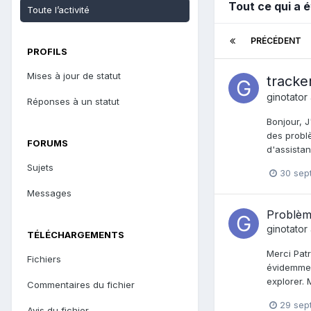
Tout ce qui a 
Toute l’activité
PRÉCÉDENT
PROFILS
Mises à jour de statut
tracke
ginotator
Réponses à un statut
Bonjour, J
des problè
FORUMS
d'assistan
Sujets
30 sep
Messages
Problèm
ginotator
TÉLÉCHARGEMENTS
Merci Patr
Fichiers
évidemmen
explorer. 
Commentaires du fichier
29 sep
Avis du fichier