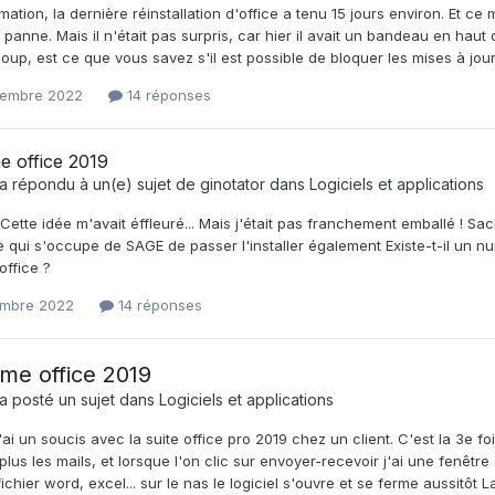
mation, la dernière réinstallation d'office a tenu 15 jours environ. Et 
panne. Mais il n'était pas surpris, car hier il avait un bandeau en haut qu
coup, est ce que vous savez s'il est possible de bloquer les mises à jour
tembre 2022
14 réponses
e office 2019
a répondu à un(e) sujet de
ginotator
dans
Logiciels et applications
Cette idée m'avait éffleuré... Mais j'était pas franchement emballé ! Sach
e qui s'occupe de SAGE de passer l'installer également Existe-t-il un 
office ?
embre 2022
14 réponses
me office 2019
a posté un sujet dans
Logiciels et applications
'ai un soucis avec la suite office pro 2019 chez un client. C'est la 3e 
plus les mails, et lorsque l'on clic sur envoyer-recevoir j'ai une fenêtr
ichier word, excel... sur le nas le logiciel s'ouvre et se ferme aussitôt La 1i