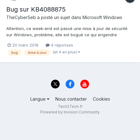
Bug sur KB4088875
TheCyberSeb
a posté un sujet dans
Microsoft Windows
Attention, ce week-end est passé une mise à jour de sécurité
sur Windows, problème, elle est bogué ce qui engendre
quelques problèmes. C'est la KB4088875 et la KB4088878.
20 mars 2018
4 réponses
https://support.microsoft.com/fr-fr/help/4088875/windows-7-
(et 4 en plus)
bug
mise à jour
update-kb4088875
Langue
Nous contacter
Cookies
Tech2Tech.fr
Powered by Invision Community