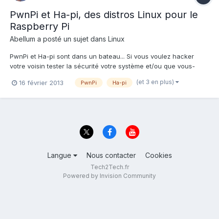
PwnPi et Ha-pi, des distros Linux pour le
Raspberry Pi
Abellum
a posté un sujet dans
Linux
PwnPi et Ha-pi sont dans un bateau... Si vous voulez hacker
votre voisin tester la sécurité votre système et/ou que vous-
vous intéressez à la sécurité informatique en général, voici deux
(et 3 en plus)
16 février 2013
PwnPi
Ha-pi
distributions basées sur Debian Squeeze pour Ha-pi et Debian
Wheezy pour PwnPi. Ce sont deux distribution...
Langue
Nous contacter
Cookies
Tech2Tech.fr
Powered by Invision Community