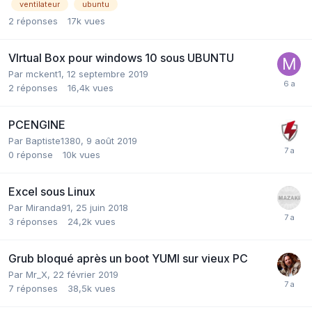
ventilateur
ubuntu
2
réponses
17k
vues
VIrtual Box pour windows 10 sous UBUNTU
Par
mckent1
,
12 septembre 2019
2
réponses
16,4k
vues
PCENGINE
Par
Baptiste1380
,
9 août 2019
0
réponse
10k
vues
Excel sous Linux
Par
Miranda91
,
25 juin 2018
3
réponses
24,2k
vues
Grub bloqué après un boot YUMI sur vieux PC
Par
Mr_X
,
22 février 2019
7
réponses
38,5k
vues