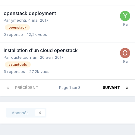
openstack deployment
Par
ymechti
,
4 mai 2017
openstack
0
réponse
12,2k
vues
installation d'un cloud openstack
Par
ousteltournan
,
20 avril 2017
setuptools
5
réponses
27,2k
vues
PRÉCÉDENT
Page 1 sur 3
SUIVANT
Abonnés
0