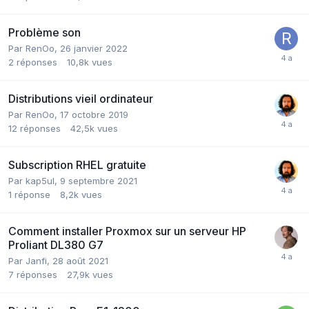
Problème son
Par
RenOo
,
26 janvier 2022
2
réponses
10,8k
vues
Distributions vieil ordinateur
Par
RenOo
,
17 octobre 2019
12
réponses
42,5k
vues
Subscription RHEL gratuite
Par
kap5ul
,
9 septembre 2021
1
réponse
8,2k
vues
Comment installer Proxmox sur un serveur HP
Proliant DL380 G7
Par
Janfi
,
28 août 2021
7
réponses
27,9k
vues