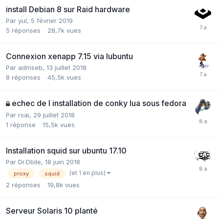
install Debian 8 sur Raid hardware
Par
yul
,
5 février 2019
5
réponses
28,7k
vues
Connexion xenapp 7.15 via lubuntu
Par
admseb
,
13 juillet 2018
8
réponses
45,5k
vues
echec de l installation de conky lua sous fedora
Par
rsai
,
29 juillet 2018
1
réponse
15,5k
vues
Installation squid sur ubuntu 17.10
Par
Dr.Dbile
,
18 juin 2018
(et 1 en plus)
proxy
squid
2
réponses
19,8k
vues
Serveur Solaris 10 planté