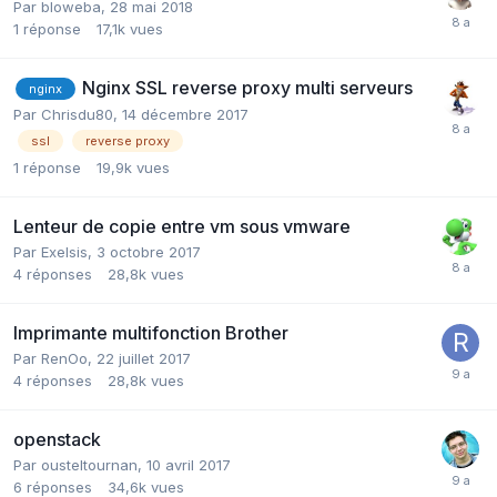
Par
bloweba
,
28 mai 2018
1
réponse
17,1k
vues
Nginx SSL reverse proxy multi serveurs
nginx
Par
Chrisdu80
,
14 décembre 2017
ssl
reverse proxy
1
réponse
19,9k
vues
Lenteur de copie entre vm sous vmware
Par
Exelsis
,
3 octobre 2017
4
réponses
28,8k
vues
Imprimante multifonction Brother
Par
RenOo
,
22 juillet 2017
4
réponses
28,8k
vues
openstack
Par
ousteltournan
,
10 avril 2017
6
réponses
34,6k
vues