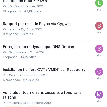
Distribution Pour E1-1200
Par
RenOo
,
25 février 2021
13
réponses
43,8k
vues
Rapport par mail de Rsync via Cygwin
Par
bcarme95
,
7 mai 2021
0
réponse
7k
vues
Enregistrement dynamique DNS Debian
Par
Sandmanxxx
,
2 mai 2020
1
réponse
16,2k
vues
Installation fichiers OVF / VMDK sur Raspberry
Par
Costa
,
20 novembre 2019
5
réponses
27,5k
vues
ventilateur tourne sans cesse et a fond sans
raisons...
Par
mckent1
,
13 septembre 2019