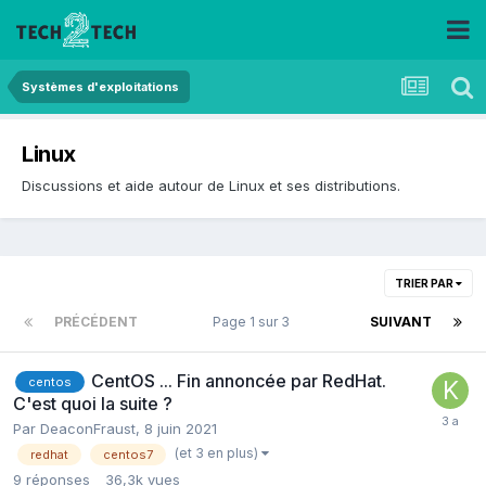
Systèmes d'exploitations
Linux
Discussions et aide autour de Linux et ses distributions.
TRIER PAR
PRÉCÉDENT
Page 1 sur 3
SUIVANT
CentOS ... Fin annoncée par RedHat.
centos
C'est quoi la suite ?
Par
DeaconFraust
,
8 juin 2021
(et 3 en plus)
redhat
centos7
9
réponses
36,3k
vues